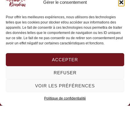
Gérer le consentement
514-629-7346
Pour offrir les meilleures expériences, nous utilisons des technologies
telles que les cookies pour stocker et/ou accéder aux informations des
info@melanieriendeau.com
appareils. Le fait de consentir à ces technologies nous permettra de traiter
des données telles que le comportement de navigation ou les ID uniques
155, St-Jean Ouest,
sur ce site. Le fait de ne pas consentir ou de retirer son consentement peut
L'Assomption (Québec) J6A 1P7
avoir un effet négatif sur certaines caractéristiques et fonctions.
À propos
La Clef
ACCEPTER
Podcast
REFUSER
Retraites
VOIR LES PRÉFÉRENCES
Conditions générales de vente
Politique de confidentialité
Conditions d’utilisation
Politique de confidentialité
Contactez-nous