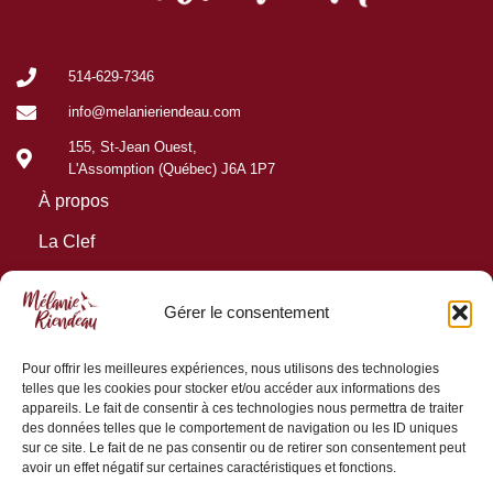
514-629-7346
info@melanieriendeau.com
155, St-Jean Ouest,
L'Assomption (Québec) J6A 1P7
À propos
La Clef
Podcast
Gérer le consentement
Retraites
Conditions générales de vente
Pour offrir les meilleures expériences, nous utilisons des technologies
telles que les cookies pour stocker et/ou accéder aux informations des
Conditions d’utilisation
appareils. Le fait de consentir à ces technologies nous permettra de traiter
des données telles que le comportement de navigation ou les ID uniques
Politique de confidentialité
sur ce site. Le fait de ne pas consentir ou de retirer son consentement peut
avoir un effet négatif sur certaines caractéristiques et fonctions.
Contactez-nous